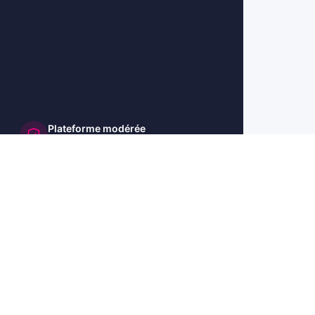
Plateforme modérée
et sécurisée
🇺🇸 US
🇬🇧 UK
🇩🇪 DE
🇮🇹 IT
🇪🇸 ES