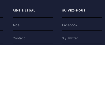
AIDE & LÉGAL
SUIVEZ-NOUS
Aide
Facebook
Contact
X / Twitter
Confidentialité
Bluesky
Conditions
Cookies