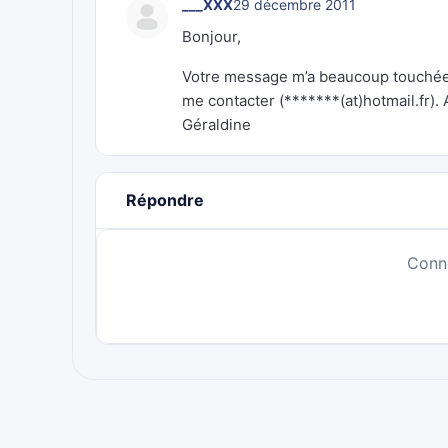
___XXX
29 décembre 2011
Bonjour,
Votre message m’a beaucoup touchée. 
me contacter (*******(at)hotmail.fr). 
Géraldine
Répondre
Conn