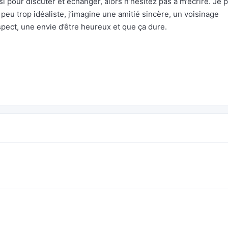
ssi pour discuter et échanger, alors n’hésitez pas à m’écrire. Je 
eu trop idéaliste, j’imagine une amitié sincère, un voisinage
ect, une envie d’être heureux et que ça dure.