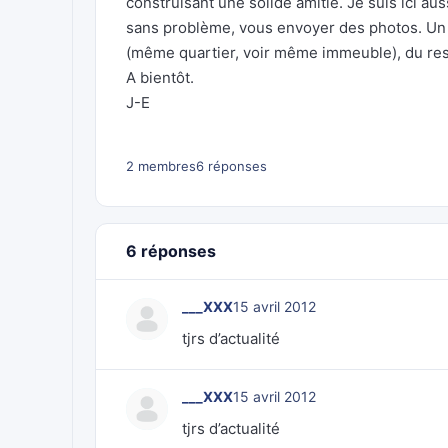
construisant une solide amitié. Je suis ici au
sans problème, vous envoyer des photos. Un p
(même quartier, voir même immeuble), du resp
A bientôt.
J-E
2 membres
6 réponses
6 réponses
___XXX
15 avril 2012
tjrs d’actualité
___XXX
15 avril 2012
tjrs d’actualité