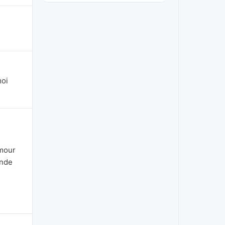
moi
amour
ande