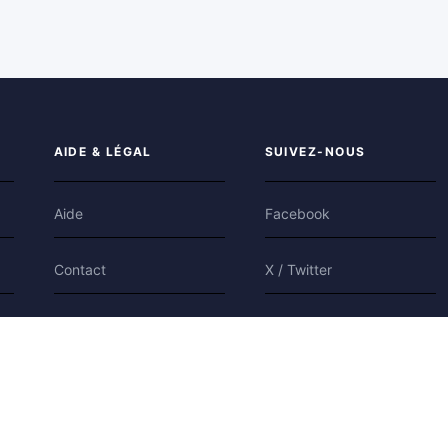
AIDE & LÉGAL
SUIVEZ-NOUS
Aide
Facebook
Contact
X / Twitter
Confidentialité
Bluesky
Conditions
Cookies