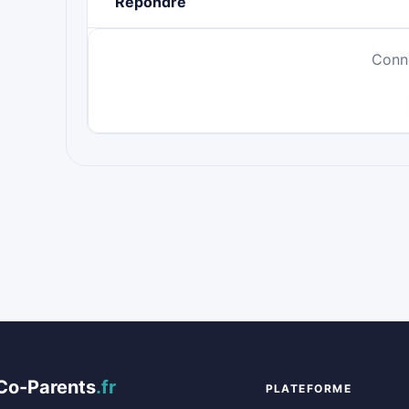
Répondre
Conn
Co-Parents
.fr
PLATEFORME