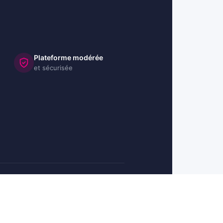
Plateforme modérée
et sécurisée
🇺🇸 US
🇬🇧 UK
🇩🇪 DE
🇮🇹 IT
🇪🇸 ES