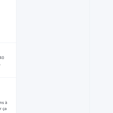
 40
.
ns à
r ça