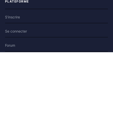
PLATEFORME
S'inscrire
Se connecter
Forum
Blog
Histoires
AIDE & LÉGAL
Aide