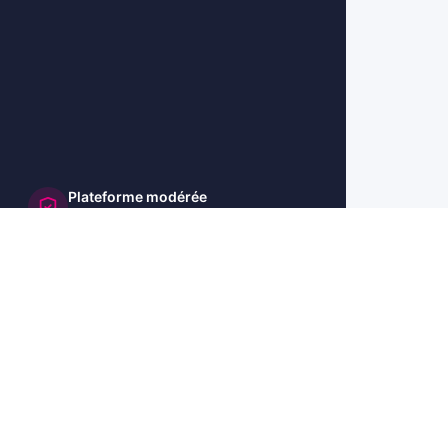
Plateforme modérée
et sécurisée
🇺🇸 US
🇬🇧 UK
🇩🇪 DE
🇮🇹 IT
🇪🇸 ES