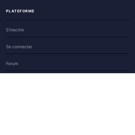
PLATEFORME
S'inscrire
Se connecter
Forum
Blog
Histoires
AIDE & LÉGAL
Aide