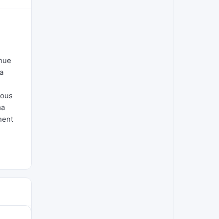
enue
la
nous
ma
nent