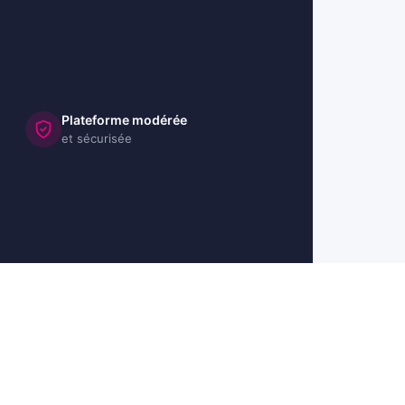
Plateforme modérée
et sécurisée
🇺🇸 US
🇬🇧 UK
🇩🇪 DE
🇮🇹 IT
🇪🇸 ES