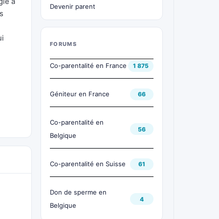
gie à
Devenir parent
s
ui
FORUMS
Co-parentalité en France
1 875
Géniteur en France
66
Co-parentalité en
56
Belgique
Co-parentalité en Suisse
61
Don de sperme en
4
Belgique