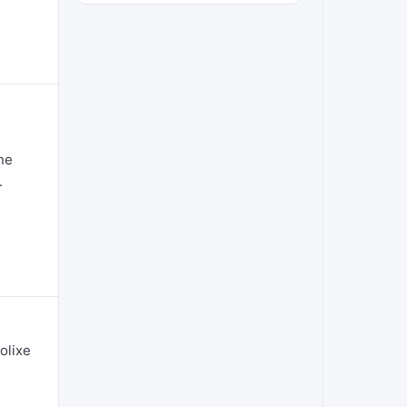
une
.
olixe