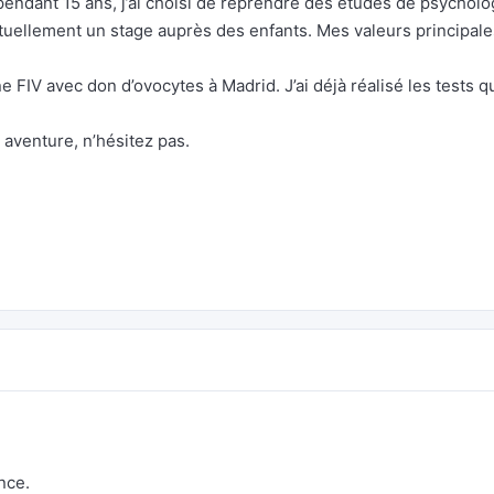
 pendant 15 ans, j’ai choisi de reprendre des études de psycholo
actuellement un stage auprès des enfants. Mes valeurs principale
 FIV avec don d’ovocytes à Madrid. J’ai déjà réalisé les tests q
e aventure, n’hésitez pas.
nce.