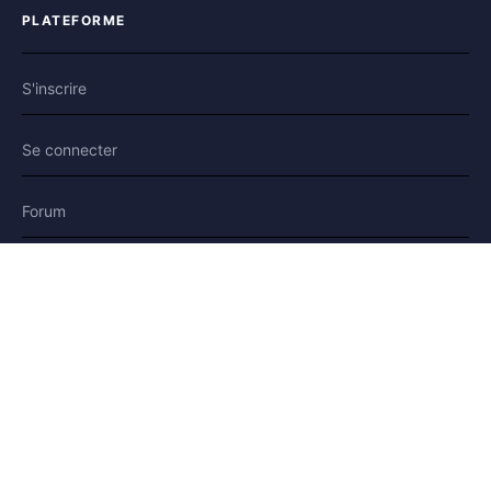
PLATEFORME
S'inscrire
Se connecter
Forum
Blog
Histoires
AIDE & LÉGAL
Aide