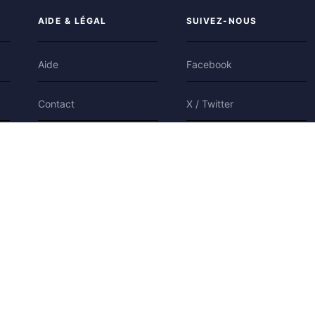
AIDE & LÉGAL
SUIVEZ-NOUS
Aide
Facebook
Contact
X / Twitter
Confidentialité
Bluesky
Conditions
Cookies