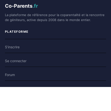
Co-Parents
.fr
La plateforme de référence pour la coparentalité et la rencontre
de géniteurs, active depuis 2008 dans le monde entier.
PLATEFORME
S'inscrire
Se connecter
Forum
Blog
Histoires