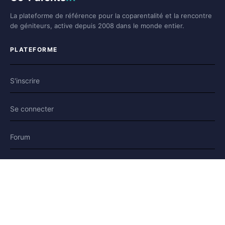
La plateforme de référence pour la coparentalité et la rencontre
de géniteurs, active depuis 2008 dans le monde entier.
PLATEFORME
S'inscrire
Se connecter
Forum
Blog
Histoires
AIDE & LÉGAL