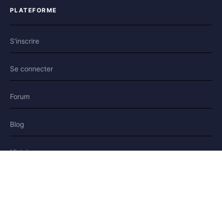
PLATEFORME
S'inscrire
Se connecter
Forum
Blog
Histoires
AIDE & LÉGAL
Aide