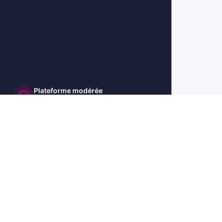
Plateforme modérée
et sécurisée
🇺🇸 US
🇬🇧 UK
🇩🇪 DE
🇮🇹 IT
🇪🇸 ES