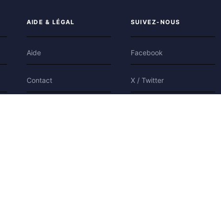
AIDE & LÉGAL
SUIVEZ-NOUS
Aide
Facebook
Contact
X / Twitter
Confidentialité
Bluesky
Conditions
Cookies