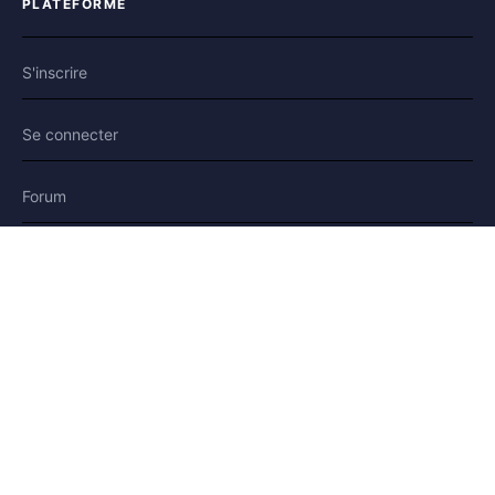
PLATEFORME
S'inscrire
Se connecter
Forum
Blog
Histoires
AIDE & LÉGAL
Aide