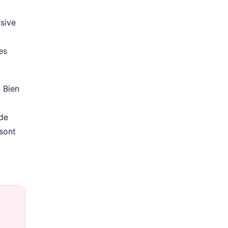
sive
es
 Bien
 de
 sont