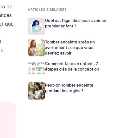
tra de
ARTICLES SIMILAIRES
ances
Quel est l’âge idéal pour avoir un
t qui,
premier enfant ?
4
s
Tomber enceinte après un
avortement : ce que vous
de
devriez savoir
Comment faire un enfant : 7
étapes clés de la conception
Peut-on tomber enceinte
pendant les règles ?