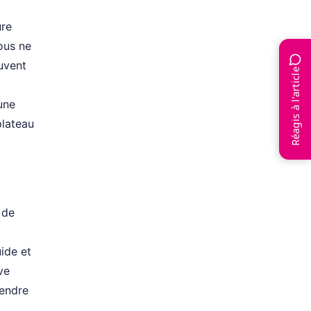
ure
ous ne
ouvent
Réagis à l’article
une
plateau
 de
t
uide et
ve
rendre