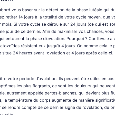
’abord vous baser sur la détection de la phase lutéale qui d
 retirer 14 jours à la totalité de votre cycle moyen, que v
 mois. Si votre cycle se déroule sur 24 jours (ce qui est s
ième jour de ce dernier. Afin de maximiser vos chances, vous
qui entourent la phase d’ovulation. Pourquoi ? Car l’ovule a 
atozoïdes résistent eux jusqu’à 4 jours. On nomme cela le 
se situe 24 heures avant l’ovulation et 4 jours après celle-ci.
re votre période d’ovulation. Ils peuvent être utiles en cas
ymptômes les plus flagrants, ce sont les douleurs qui peuven
cale, autrement appelée pertes-blanches, qui devient plus fl
, la température du corps augmente de manière significati
r se rendre compte de ce dernier signe de l’ovulation, de p
e matin.