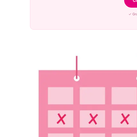
C
✓ Gra