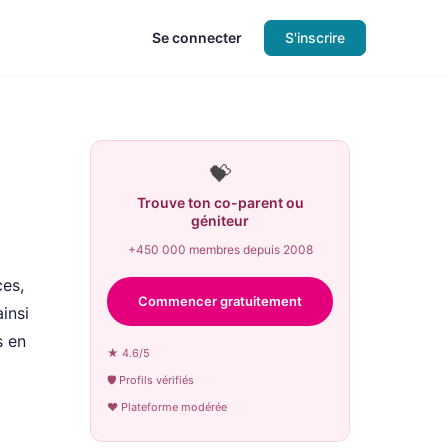
Se connecter
S'inscrire
💝
Trouve ton co-parent ou
géniteur
+450 000 membres depuis 2008
ces,
Commencer gratuitement
insi
s en
★ 4.6/5
🛡 Profils vérifiés
♥ Plateforme modérée