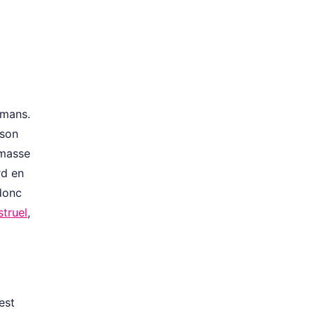
amans.
 son
 masse
rd en
donc
truel
,
est