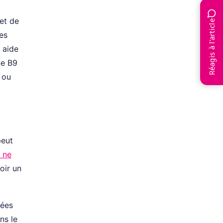
 et de
Réagis à l’article
es
 aide
ne B9
 ou
peut
e ne
oir un
nées
ns le