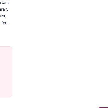
rtant
era 5
let,
u fer…