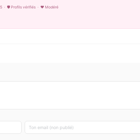
5 · 🛡 Profils vérifiés · ♥ Modéré