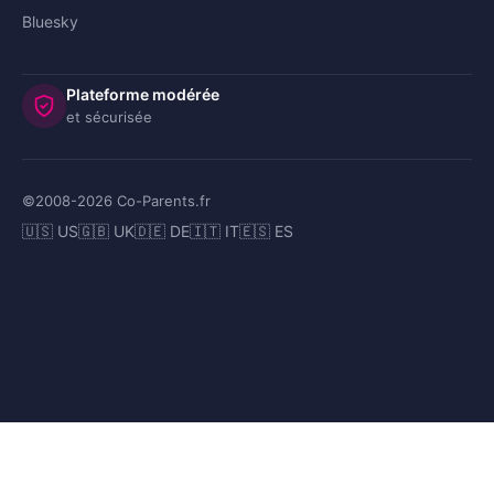
Bluesky
Plateforme modérée
et sécurisée
©2008-
2026
Co-Parents.fr
🇺🇸 US
🇬🇧 UK
🇩🇪 DE
🇮🇹 IT
🇪🇸 ES