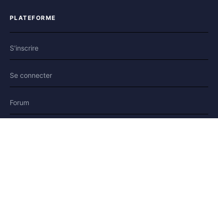
PLATEFORME
S'inscrire
Se connecter
Forum
Blog
Histoires
AIDE & LÉGAL
Aide