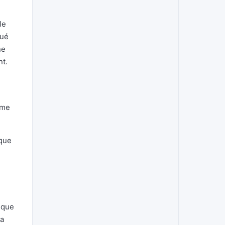
le
qué
ne
nt.
 me
 que
 que
la