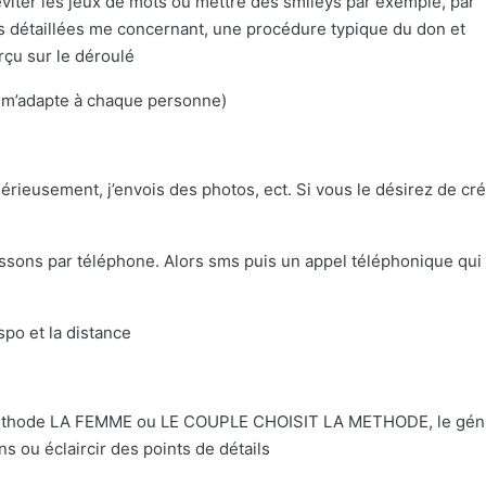
éviter les jeux de mots ou mettre des smileys par exemple, par
us détaillées me concernant, une procédure typique du don et
rçu sur le déroulé
e m’adapte à chaque personne)
érieusement, j’envois des photos, ect. Si vous le désirez de cr
sssons par téléphone. Alors sms puis un appel téléphonique qui
po et la distance
a méthode LA FEMME ou LE COUPLE CHOISIT LA METHODE, le gén
 ou éclaircir des points de détails