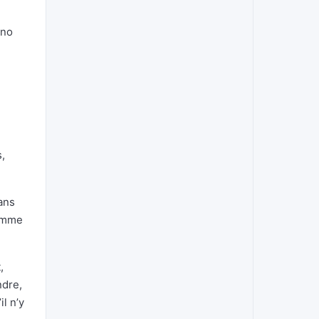
ano
,
ans
femme
,
ndre,
l n’y