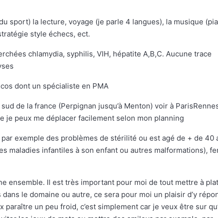
 du sport) la lecture, voyage (je parle 4 langues), la musique (pi
stratégie style échecs, ect.
chées chlamydia, syphilis, VIH, hépatite A,B,C. Aucune trace
yses
nécos dont un spécialiste en PMA
 sud de la france (Perpignan jusqu’à Menton) voir à ParisRennes
re je peux me déplacer facilement selon mon planning
a par exemple des problèmes de stérilité ou est agé de + de 40 
es maladies infantiles à son enfant ou autres malformations), 
he ensemble. Il est très important pour moi de tout mettre à plat
ns dans le domaine ou autre, ce sera pour moi un plaisir d’y répo
paraître un peu froid, c’est simplement car je veux être sur qu’i