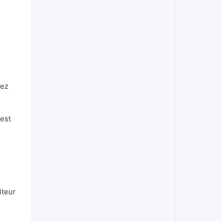
éez
 est
iteur