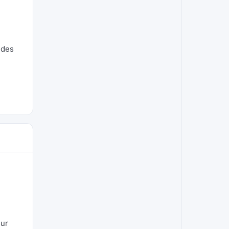
 des
sur