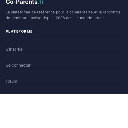
Co-Parents
.fr
La plateforme de référence pour la coparentalité et la rencontre
de géniteurs, active depuis 2008 dans le monde entier.
PLATEFORME
S'inscrire
Se connecter
Forum
Blog
Histoires