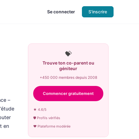
Se connecter
S'inscrire
💝
Trouve ton co-parent ou
géniteur
+450 000 membres depuis 2008
Commencer gratuitement
nce –
d’étude
★ 4.6/5
outer
🛡 Profils vérifiés
t en
♥ Plateforme modérée