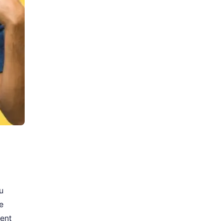
u
e
ment