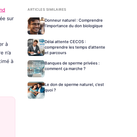
and
ARTICLES SIMILAIRES
ée sur
Donneur naturel : Comprendre
l’importance du don biologique
Délai attente CECOS :
er à
comprendre les temps d’attente
e n’a
et parcours
timé à
Banques de sperme privées :
comment ça marche ?
Le don de sperme naturel, c’est
quoi ?