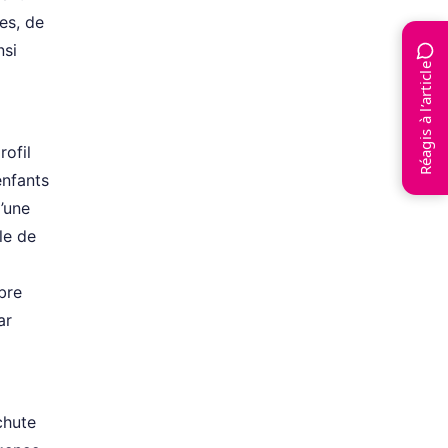
es, de
nsi
Réagis à l’article
rofil
enfants
’une
le de
bre
ar
chute