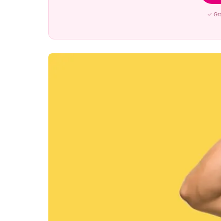
✓ Gra