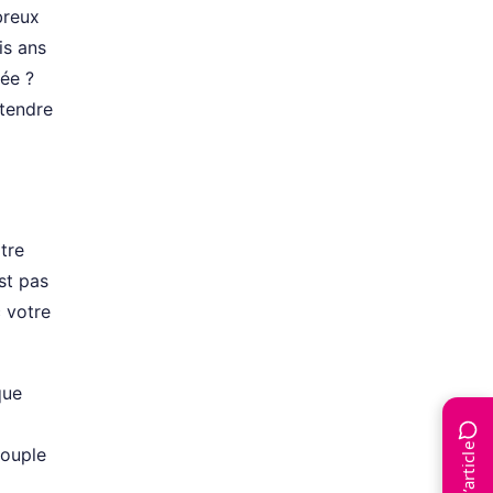
breux
is ans
uée ?
ttendre
tre
est pas
 votre
que
couple