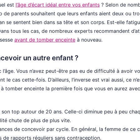
uel est
l’âge d’écart idéal entre vos enfants
? Selon de nom
up de parents souhaitent que leurs enfants aient deux ou tro
an se sentent bien dans sa tête et son corps. Est-elle fatig
 Dans tous les cas, de nombreux experts recommandent d’a
ssesse
avant de tomber enceinte
à nouveau.
evoir un autre enfant ?
 l’âge. Vous n’avez peut-être pas eu de difficulté à avoir vo
le cas cette-fois. D’ailleurs, l’inverse est vrai aussi, ce n’
 à tomber enceinte la première fois que vous en aurez avec
à son top autour de 20 ans. Celle-ci diminue peu à peu cha
lité chute de plus de plus vite.
nces de concevoir par cycle. En général, la femme de ce 
 de rapports réguliers sans contraception.