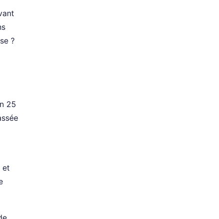
vant
ns
se ?
on 25
assée
 et
e
de