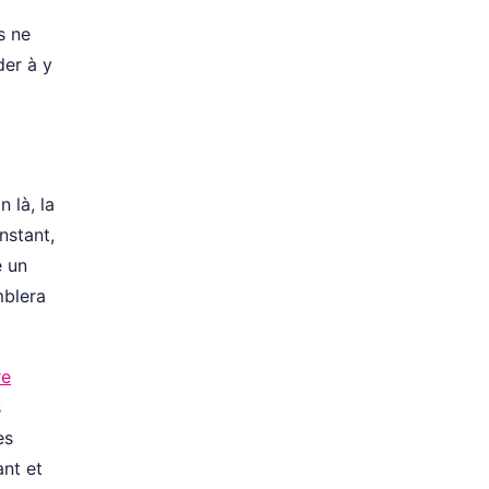
s ne
der à y
 là, la
nstant,
e un
mblera
re
s
es
ant et