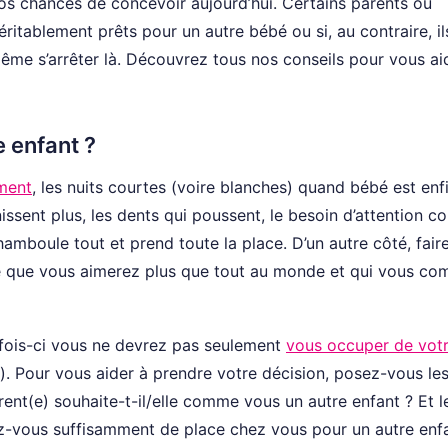
s chances de concevoir aujourd’hui. Certains parents ou
éritablement prêts pour un autre bébé ou si, au contraire, il
ême s’arrêter là. Découvrez tous nos conseils pour vous ai
e enfant ?
ement
, les nuits courtes (voire blanches) quand bébé est enfin
nissent plus, les dents qui poussent, le besoin d’attention co
amboule tout et prend toute la place. D’un autre côté, fair
être que vous aimerez plus que tout au monde et qui vous co
e fois-ci vous ne devrez pas seulement
vous occuper de vot
s). Pour vous aider à prendre votre décision, posez-vous le
ent(e) souhaite-t-il/elle comme vous un autre enfant ? Et l
vez-vous suffisamment de place chez vous pour un autre enf