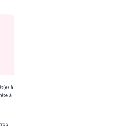
êt(e) à
rête à
trop