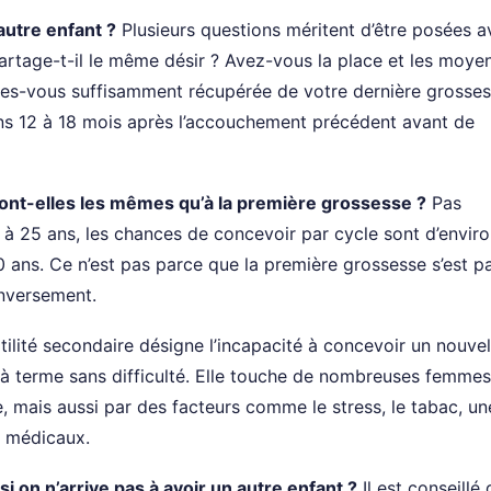
autre enfant ?
Plusieurs questions méritent d’être posées a
partage-t-il le même désir ? Avez-vous la place et les moye
 Êtes-vous suffisamment récupérée de votre dernière grosses
s 12 à 18 mois après l’accouchement précédent avant de
ont-elles les mêmes qu’à la première grossesse ?
Pas
 : à 25 ans, les chances de concevoir par cycle sont d’envir
 ans. Ce n’est pas parce que la première grossesse s’est p
inversement.
rtilité secondaire désigne l’incapacité à concevoir un nouvel
 terme sans difficulté. Elle touche de nombreuses femmes
e, mais aussi par des facteurs comme le stress, le tabac, un
s médicaux.
 on n’arrive pas à avoir un autre enfant ?
Il est conseillé 