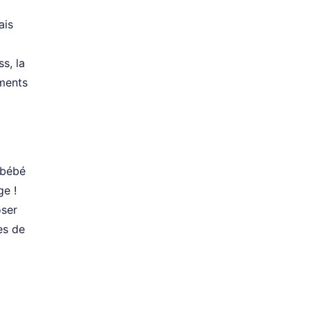
ais
s, la
ements
 bébé
ge !
oser
es de