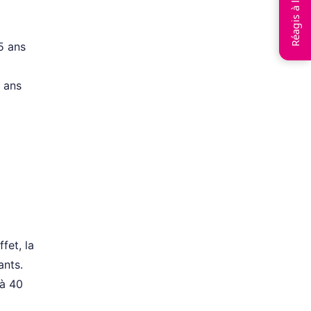
Réagis à l’article
5 ans
4 ans
fet, la
ants.
 à 40