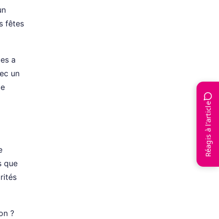
un
s fêtes
les a
vec un
de
Réagis à l’article
e
s que
rités
on ?