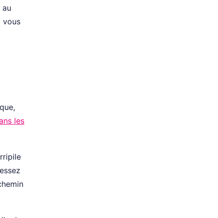
n au
i vous
a
que,
ans les
ripile
ressez
 chemin