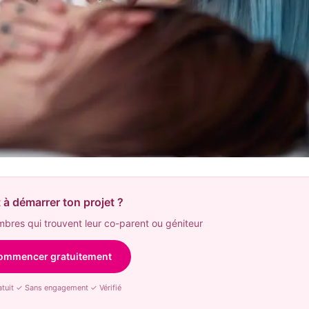
 à démarrer ton projet ?
res qui trouvent leur co-parent ou géniteur
ommencer gratuitement
tuit ✓ Sans engagement ✓ Vérifié