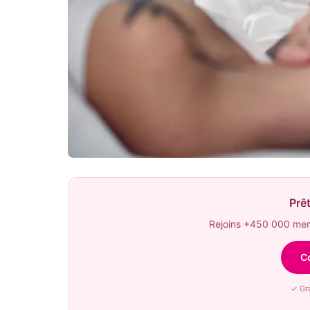
Prêt
Rejoins +450 000 memb
C
✓ Gra