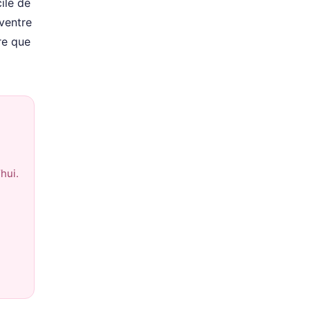
cile de
 ventre
re que
hui.