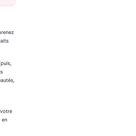
 prenez
aits
puis,
es
eautés,
 votre
a en