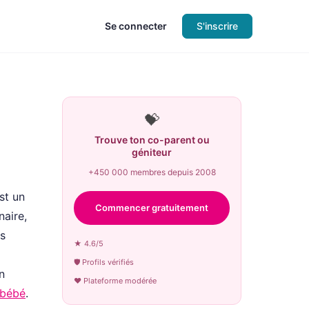
Se connecter
S'inscrire
💝
Trouve ton co-parent ou
géniteur
+450 000 membres depuis 2008
st un
Commencer gratuitement
aire,
ns
★ 4.6/5
🛡 Profils vérifiés
n
♥ Plateforme modérée
e bébé
.