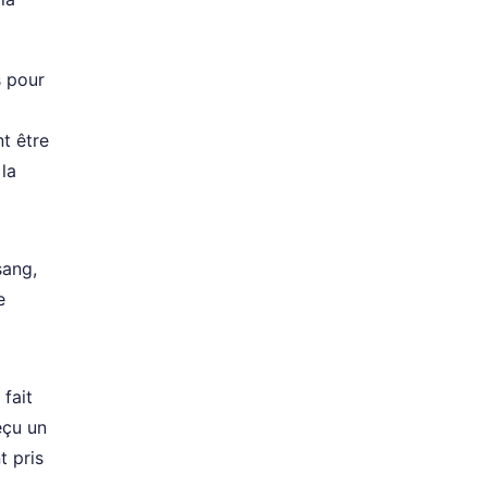
s pour
nt être
la
sang,
e
fait
eçu un
t pris