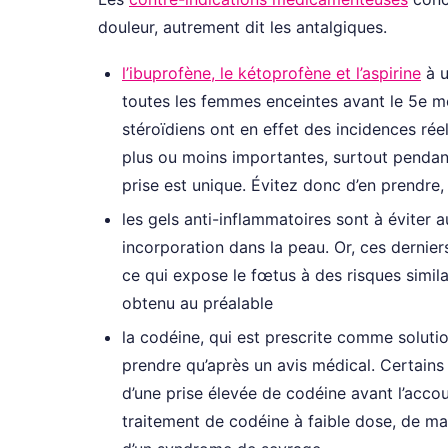
douleur, autrement dit les antalgiques.
l’ibuprofène, le kétoprofène et l’aspirine
à u
toutes les femmes enceintes avant le 5e mo
stéroïdiens ont en effet des incidences réel
plus ou moins importantes, surtout pendant
prise est unique. Évitez donc d’en prendre
les gels anti-inflammatoires sont à éviter 
incorporation dans la peau. Or, ces dernier
ce qui expose le fœtus à des risques similai
obtenu au préalable
la codéine, qui est prescrite comme soluti
prendre qu’après un avis médical. Certains 
d’une prise élevée de codéine avant l’acc
traitement de codéine à faible dose, de ma