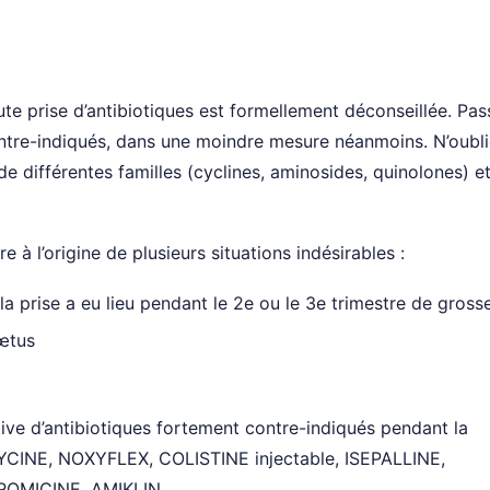
oute prise d’antibiotiques est formellement déconseillée. Pas
ontre-indiqués, dans une moindre mesure néanmoins. N’oubl
de différentes familles (cyclines, aminosides, quinolones) e
e à l’origine de plusieurs situations indésirables :
 la prise a eu lieu pendant le 2e ou le 3e trimestre de gross
fœtus
tive d’antibiotiques fortement contre-indiqués pendant la
INE, NOXYFLEX, COLISTINE injectable, ISEPALLINE,
OMICINE, AMIKLIN.