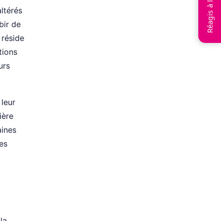
Réagis à l’article
ltérés
bir de
 réside
tions
urs
 leur
ière
aines
des
la