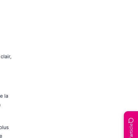
lair,
e la
a
plus
e