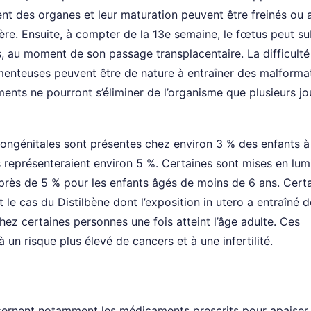
t des organes et leur maturation peuvent être freinés ou a
ère. Ensuite, à compter de la 13e semaine, le fœtus peut su
s, au moment de son passage transplacentaire. La difficulté
menteuses peuvent être de nature à entraîner des malforma
nts ne pourront s’éliminer de l’organisme que plusieurs jo
ongénitales sont présentes chez environ 3 % des enfants à
représenteraient environ 5 %. Certaines sont mises en lum
à près de 5 % pour les enfants âgés de moins de 6 ans. Cert
t le cas du Distilbène dont l’exposition in utero a entraîné 
ez certaines personnes une fois atteint l’âge adulte. Ces
un risque plus élevé de cancers et à une infertilité.
ernent notamment les médicaments prescrits pour apaiser 