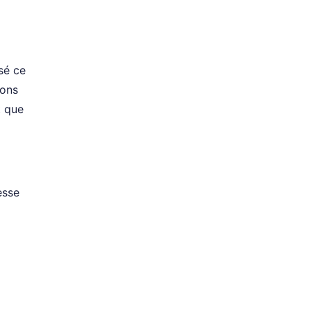
sé ce
ions
t que
esse