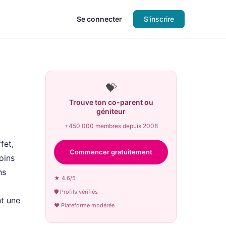
Se connecter
S'inscrire
💝
Trouve ton co-parent ou
géniteur
+450 000 membres depuis 2008
fet,
Commencer gratuitement
oins
ns
★ 4.6/5
🛡 Profils vérifiés
nt une
♥ Plateforme modérée