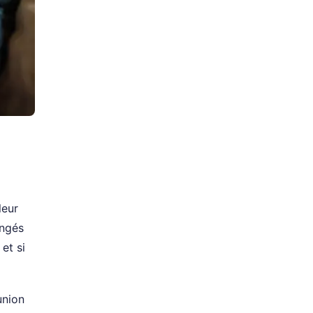
leur
ongés
et si
union