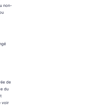
ou non-
 ou
ongé
rée de
ce du
t
 voir