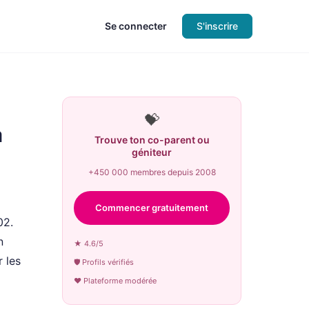
Se connecter
S'inscrire
💝
a
Trouve ton co-parent ou
géniteur
+450 000 membres depuis 2008
Commencer gratuitement
02.
n
★ 4.6/5
 les
🛡 Profils vérifiés
♥ Plateforme modérée