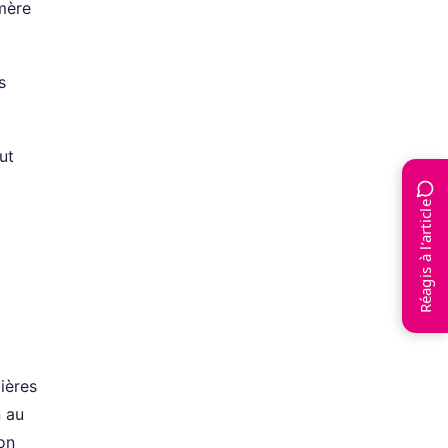
 mère
s
ut
Réagis à l’article
lières
n au
son