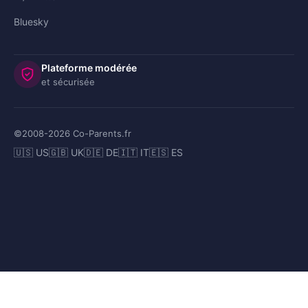
Bluesky
Plateforme modérée
et sécurisée
©2008-
2026
Co-Parents.fr
🇺🇸 US
🇬🇧 UK
🇩🇪 DE
🇮🇹 IT
🇪🇸 ES