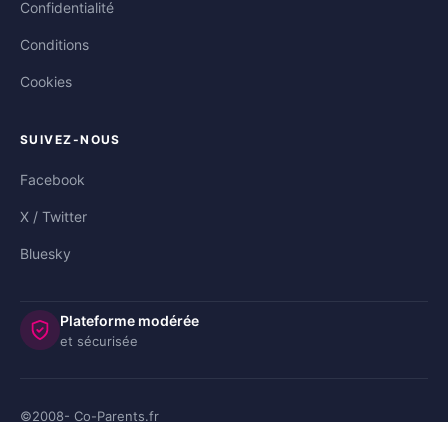
Confidentialité
Conditions
Cookies
SUIVEZ-NOUS
Facebook
X / Twitter
Bluesky
Plateforme modérée
et sécurisée
©2008-
Co-Parents.fr
🇺🇸 US
🇬🇧 UK
🇩🇪 DE
🇮🇹 IT
🇪🇸 ES