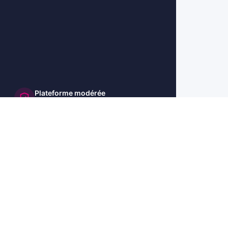
Plateforme modérée
et sécurisée
🇺🇸 US
🇬🇧 UK
🇩🇪 DE
🇮🇹 IT
🇪🇸 ES