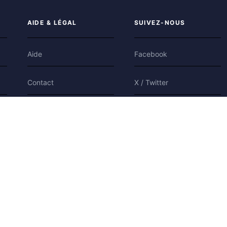
AIDE & LÉGAL
SUIVEZ-NOUS
Aide
Facebook
Contact
X / Twitter
Confidentialité
Bluesky
Conditions
Cookies