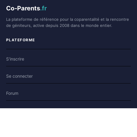
Co-Parents
.fr
La plateforme de référence pour la coparentalité et la rencontre
de géniteurs, active depuis 2008 dans le monde entier.
PLATEFORME
S'inscrire
Se connecter
Forum
Blog
Histoires