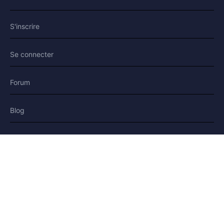
S'inscrire
Se connecter
Forum
Blog
Histoires
AIDE & LÉGAL
Aide