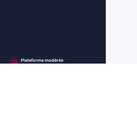
Plateforme modérée
et sécurisée
🇺🇸 US
🇬🇧 UK
🇩🇪 DE
🇮🇹 IT
🇪🇸 ES