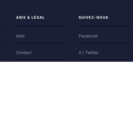
AIDE & LÉGAL
SUIVEZ-NOUS
Aide
Facebook
Contact
X / Twitter
Confidentialité
Bluesky
Conditions
Cookies