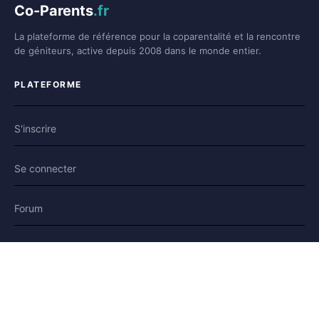
Co-Parents
.fr
La plateforme de référence pour la coparentalité et la rencontre
de géniteurs, active depuis 2008 dans le monde entier.
PLATEFORME
S'inscrire
Se connecter
Forum
Blog
Histoires