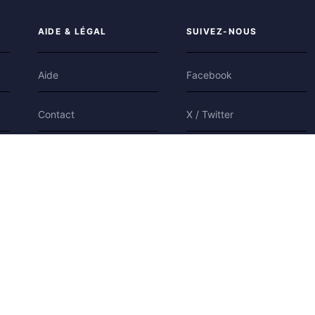
AIDE & LÉGAL
SUIVEZ-NOUS
Aide
Facebook
Contact
X / Twitter
Confidentialité
Bluesky
Conditions
Cookies