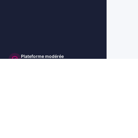
Plateforme modérée
et sécurisée
🇺🇸 US
🇬🇧 UK
🇩🇪 DE
🇮🇹 IT
🇪🇸 ES