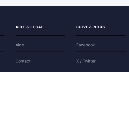
AIDE & LÉGAL
SUIVEZ-NOUS
Aide
Facebook
Contact
X / Twitter
Confidentialité
Bluesky
Conditions
Cookies