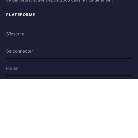
de géniteurs, active depuis 2008 dans le monde entier.
PLATEFORME
S'inscrire
Se connecter
Forum
Blog
Histoires
AIDE & LÉGAL