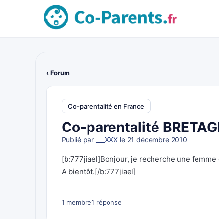
‹ Forum
Co-parentalité en France
Co-parentalité BRETA
Publié par
___XXX
le 21 décembre 2010
[b:777jiael]Bonjour, je recherche une femme q
A bientôt.[/b:777jiael]
1 membre
1 réponse