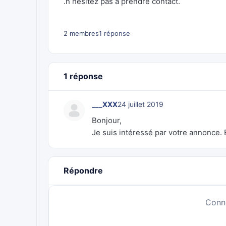
.n hesitez pas a prendre contact.
2 membres
1 réponse
1 réponse
___XXX
24 juillet 2019
Bonjour,
Je suis intéressé par votre annonce. E
Répondre
Conn