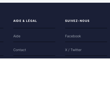
AIDE & LÉGAL
SUIVEZ-NOUS
Aide
Facebook
Contact
X / Twitter
Confidentialité
Bluesky
Conditions
Cookies