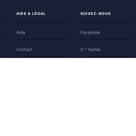
AIDE & LÉGAL
SUIVEZ-NOUS
Aide
Facebook
Contact
X / Twitter
Confidentialité
Bluesky
Conditions
Cookies