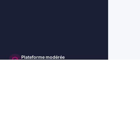
Plateforme modérée
et sécurisée
🇺🇸 US
🇬🇧 UK
🇩🇪 DE
🇮🇹 IT
🇪🇸 ES