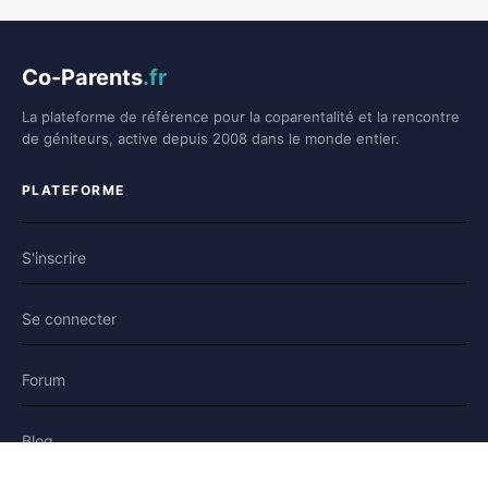
Co-Parents
.fr
La plateforme de référence pour la coparentalité et la rencontre
de géniteurs, active depuis 2008 dans le monde entier.
PLATEFORME
S'inscrire
Se connecter
Forum
Blog