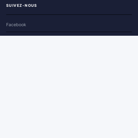
SUIVEZ-NOUS
Facebook
X / Twitter
Bluesky
Plateforme modérée
et sécurisée
©2008-
2026
Co-Parents.fr
🇺🇸 US
🇬🇧 UK
🇩🇪 DE
🇮🇹 IT
🇪🇸 ES