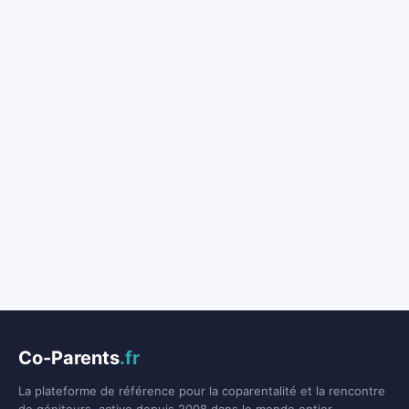
Co-Parents
.fr
La plateforme de référence pour la coparentalité et la rencontre
de géniteurs, active depuis 2008 dans le monde entier.