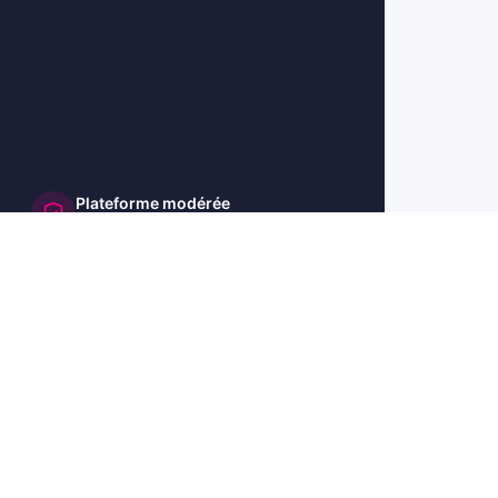
Plateforme modérée
et sécurisée
🇺🇸 US
🇬🇧 UK
🇩🇪 DE
🇮🇹 IT
🇪🇸 ES