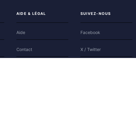
AIDE & LÉGAL
SUIVEZ-NOUS
Aide
Facebook
Contact
X / Twitter
Confidentialité
Bluesky
Conditions
Cookies