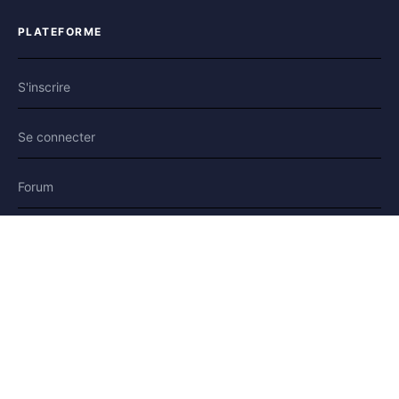
PLATEFORME
S'inscrire
Se connecter
Forum
Blog
Histoires
AIDE & LÉGAL
Aide