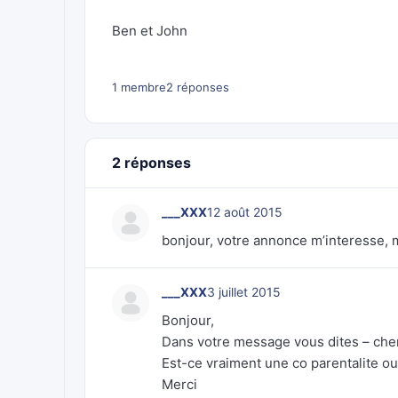
Ben et John
1 membre
2 réponses
2 réponses
___XXX
12 août 2015
bonjour, votre annonce m’interesse, m
___XXX
3 juillet 2015
Bonjour,
Dans votre message vous dites – cher
Est-ce vraiment une co parentalite o
Merci