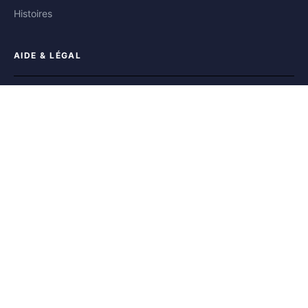
Histoires
AIDE & LÉGAL
Aide
Contact
Confidentialité
Conditions
Cookies
SUIVEZ-NOUS