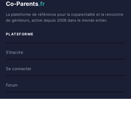
Co-Parents
.fr
La plateforme de référence pour la coparentalité et la rencontre
de géniteurs, active depuis 2008 dans le monde entier.
PLATEFORME
S'inscrire
Se connecter
Forum
Blog
Histoires