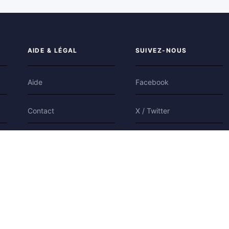
AIDE & LÉGAL
SUIVEZ-NOUS
Aide
Facebook
Contact
X / Twitter
Confidentialité
Bluesky
Conditions
Cookies