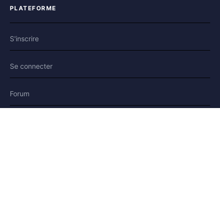
PLATEFORME
S'inscrire
Se connecter
Forum
Blog
Histoires
AIDE & LÉGAL
Aide