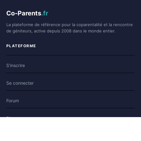
Co-Parents
.fr
La plateforme de référence pour la coparentalité et la rencontre
de géniteurs, active depuis 2008 dans le monde entier.
PLATEFORME
S'inscrire
Se connecter
Forum
Blog
Histoires